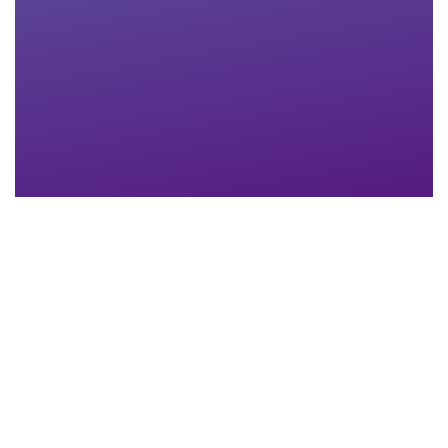
Nachname
*
Email-Adresse
*
Telefon
*
Anhang
Maximum file size: 30 MB
ABSCHICKEN