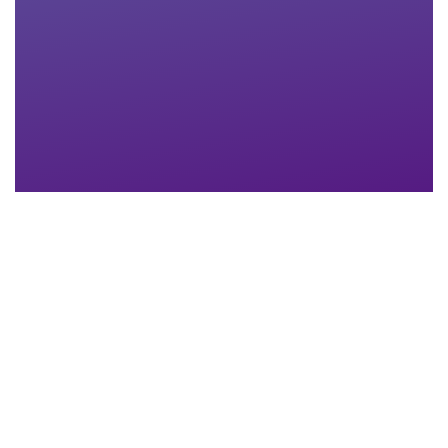
Nachname
*
Email-Adresse
*
Telefon
*
Anhang
Maximum file size: 30 MB
ABSCHICKEN