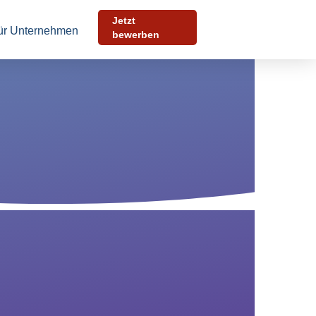
Jetzt
ür Unternehmen
bewerben
Bewerben Sie sich
in 30 Sekunden
 wenigen Schritten können Sie uns Ihre Initiativbewerbung
kommen lassen. Füllen Sie das untenstehende Formular
s und laden Sie Ihre Dokumente hoch.
rede
*
rname
*