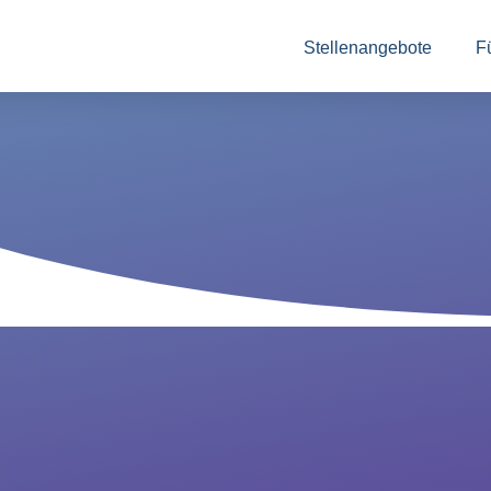
Stellenangebote
F
In
zu
au
An
Vo