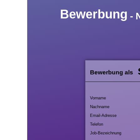
Bewerbung
- 
Bewerbung als
Vorname
Nachname
Email-Adresse
Telefon
Job-Bezeichnung