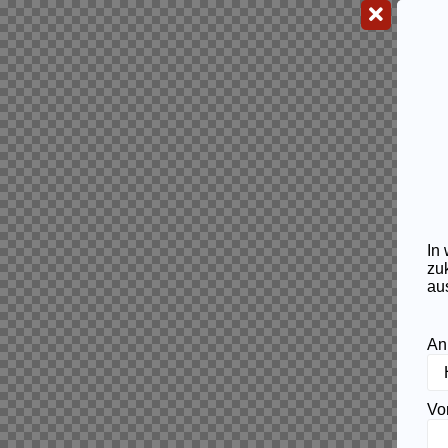
In
zu
au
An
Vo