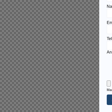
Na
Em
Te
An
Max