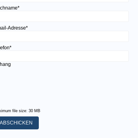
chname
*
ail-Adresse
*
lefon
*
hang
imum file size: 30 MB
ABSCHICKEN