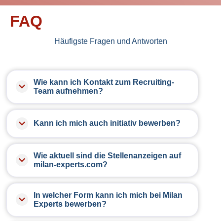
FAQ
Häufigste Fragen und Antworten
Wie kann ich Kontakt zum Recruiting-
Team aufnehmen?
Sie können uns gerne eine Nachricht über das
Kontaktformular senden oder uns telefonisch
Kann ich mich auch initiativ bewerben?
erreichen, unter:
Gerne können Sie uns auch eine
+49 (0) 40 607 794 510
Initiativbewerbung schicken, wenn Sie in
Wie aktuell sind die Stellenanzeigen auf
unseren aktuellen Stellenausschreibungen nicht
milan-experts.com?
fündig werden.
Unsere Stellenanzeigen werden täglich
aktualisiert, finden Sie jetzt die richtige!
In welcher Form kann ich mich bei Milan
Experts bewerben?