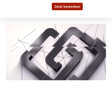
Jetzt bewerben
Bewerben Sie sich
in 30 Sekunden
In wenigen Schritten können Sie uns Ihre
Initiativbewerbung zukommen lassen. Füllen Sie das
untenstehende Formular aus und laden Sie Ihre
Dokumente hoch.
Anrede
*
Vorname
*