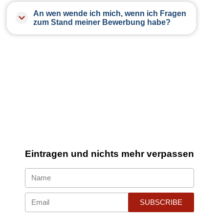
An wen wende ich mich, wenn ich Fragen
zum Stand meiner Bewerbung habe?
Bei Fragen rund um den Bewerbungsprozess
melden Sie sich am besten bei Ihrem letzten
Ansprechpartner, oder Sie rufen uns an,
unter:
+49 (0) 40 607 794 510
Don't miss our updates.
Eintragen und nichts mehr verpassen
SUBSCRIBE