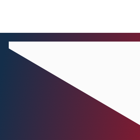
Nachname
*
Email-Adresse
*
Telefon
*
Anhang
Maximum file size: 30 MB
ABSCHICKEN