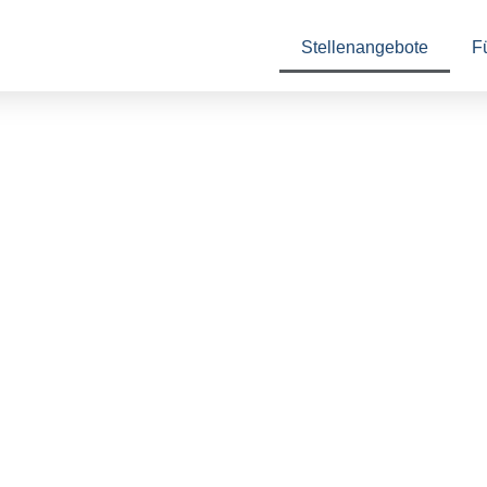
Stellenangebote
F
In
zu
au
An
Vo