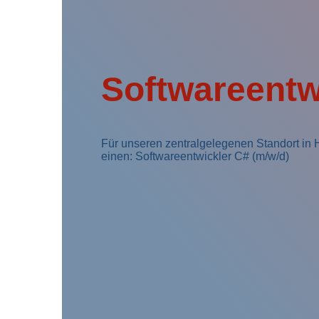
Softwareentw
Für unseren zentralgelegenen Standort in
einen: Softwareentwickler C# (m/w/d)