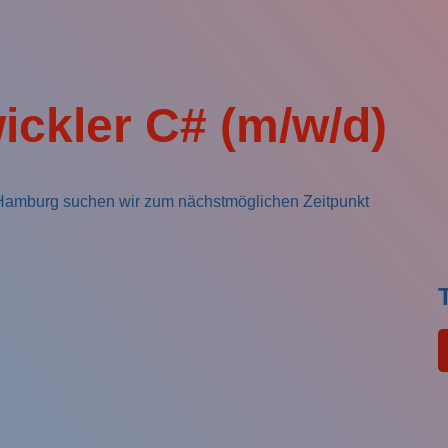
Na
Em
Em
ickler C# (m/w/d)
Te
Te
An
 Hamburg suchen wir zum nächstmöglichen Zeitpunkt
An
Max
Max