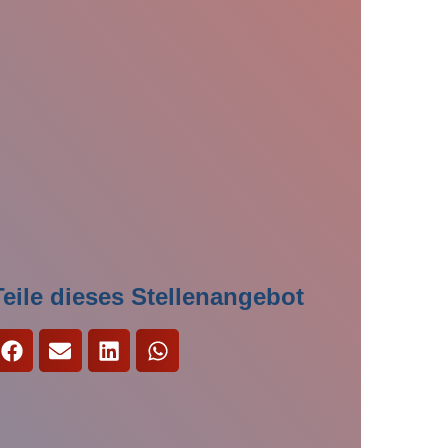
chname
*
ail-Adresse
*
ail-Adresse
*
lefon
*
lefon
*
hang
hang
Teile dieses Stellenangebot
imum file size: 30 MB
imum file size: 30 MB
ABSCHICKEN
ABSCHICKEN