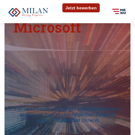
(m/w/d)
Jetzt bewerben
Microsoft
Bewerben Sie sich
Bewerben Sie sich
in 30 Sekunden
Sie können sich in wenigen Schritten auf die Stelle
bewerben. Füllen Sie das Formular unten aus und
In wenigen Schritten können Sie uns Ihre
laden Sie Ihre Dokumente hoch.
Initiativbewerbung zukommen lassen. Füllen Sie das
untenstehende Formular aus und laden Sie Ihre
Dokumente hoch.
Anrede
*
Anrede
*
Für verschiedene Standorte in Norddeutschland
suchen wir zum nächstmöglichen Zeitpunkt
Vorname
*
einen: IT-Consultant (m/w/d)
Vorname
*
Nachname
*