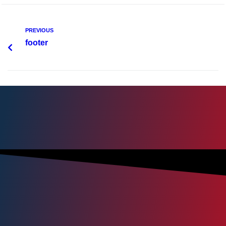
Nachname
*
PREVIOUS
footer
Email-Adresse
*
Telefon
*
Anhang
Maximum file size: 30 MB
ABSCHICKEN