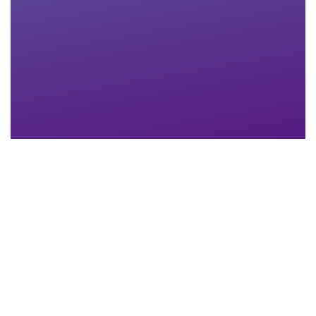
Nachname
*
Email-Adresse
*
Telefon
*
Anhang
Maximum file size: 30 MB
ABSCHICKEN