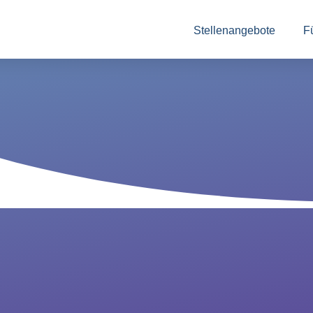
Stellenangebote
F
In
zu
au
An
Vo