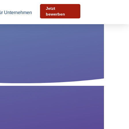
Jetzt
ür Unternehmen
bewerben
Bewerben Sie sich
in 30 Sekunden
 wenigen Schritten können Sie uns Ihre Initiativbewerbung
kommen lassen. Füllen Sie das untenstehende Formular
s und laden Sie Ihre Dokumente hoch.
rede
*
rname
*