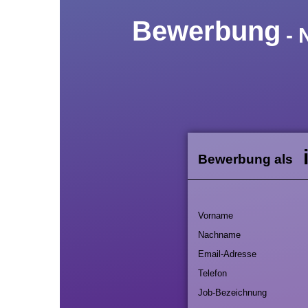
Bewerbung
- 
Bewerbung als
Vorname
Nachname
Email-Adresse
Telefon
Job-Bezeichnung