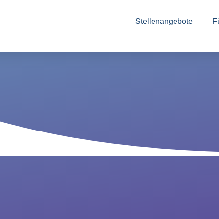
Stellenangebote
F
In
zu
au
An
Vo