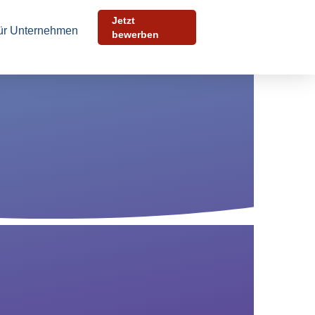
Jetzt
ür Unternehmen
bewerben
Bewerben Sie sich
in 30 Sekunden
 wenigen Schritten können Sie uns Ihre Initiativbewerbung
kommen lassen. Füllen Sie das untenstehende Formular
s und laden Sie Ihre Dokumente hoch.
rede
*
rname
*