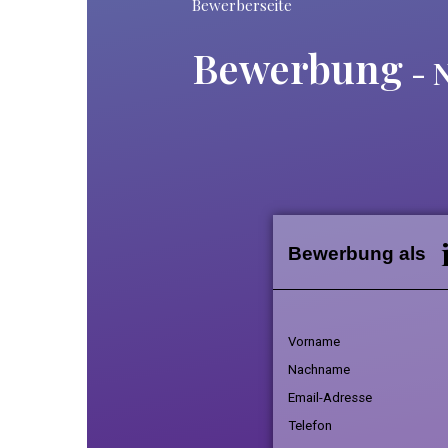
Bewerberseite
Bewerbung
- 
Bewerbung als
Vorname
Nachname
Email-Adresse
Telefon