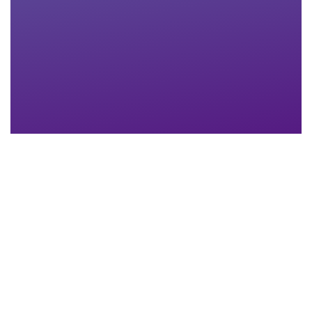
Nachname
*
Email-Adresse
*
Telefon
*
Anhang
Maximum file size: 30 MB
ABSCHICKEN