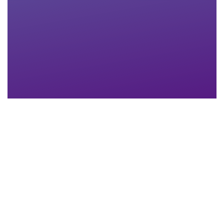
Nachname
*
Email-Adresse
*
Telefon
*
Anhang
Maximum file size: 30 MB
ABSCHICKEN