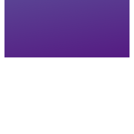
Nachname
*
Email-Adresse
*
Telefon
*
Anhang
Maximum file size: 30 MB
ABSCHICKEN