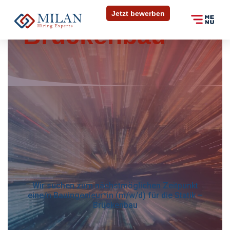
(m/w/d)
Jetzt bewerben
Brückenbau
Bewerben Sie sich
Bewerben Sie sich
in 30 Sekunden
Sie können sich in wenigen Schritten auf die Stelle
bewerben. Füllen Sie das Formular unten aus und
In wenigen Schritten können Sie uns Ihre
laden Sie Ihre Dokumente hoch.
Initiativbewerbung zukommen lassen. Füllen Sie das
untenstehende Formular aus und laden Sie Ihre
Dokumente hoch.
Anrede
*
Anrede
*
Wir suchen zum nächstmöglichen Zeitpunkt
eine/n Bauingenieur*in (m/w/d) für die Statik –
Vorname
*
Brückenbau
Vorname
*
Nachname
*