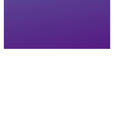
Nachname
*
Email-Adresse
*
Telefon
*
Anhang
Maximum file size: 30 MB
ABSCHICKEN