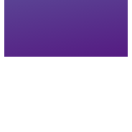
Nachname
*
Email-Adresse
*
Telefon
*
Anhang
Maximum file size: 30 MB
ABSCHICKEN