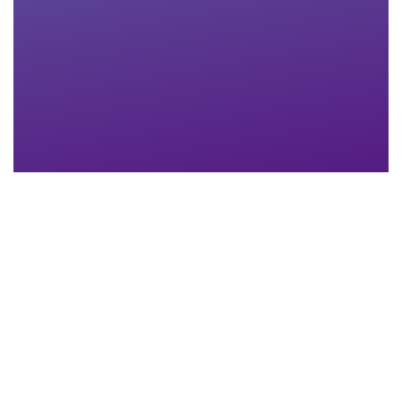
Nachname
*
Email-Adresse
*
Telefon
*
Anhang
Maximum file size: 30 MB
ABSCHICKEN