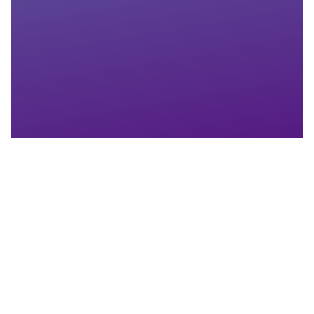
Nachname
*
Email-Adresse
*
Telefon
*
Anhang
Maximum file size: 30 MB
ABSCHICKEN