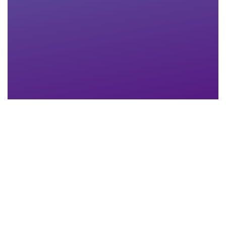
Nachname
*
Email-Adresse
*
Telefon
*
Anhang
Maximum file size: 30 MB
ABSCHICKEN