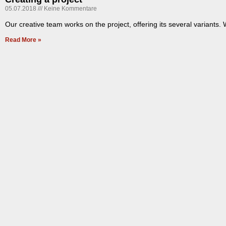
05.07.2018
Keine Kommentare
Our creative team works on the project, offering its several variants
Read More »