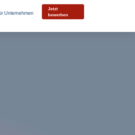
Jetzt
ür Unternehmen
bewerben
Bewerben Sie sich
in 30 Sekunden
 wenigen Schritten können Sie uns Ihre Initiativbewerbung
kommen lassen. Füllen Sie das untenstehende Formular
s und laden Sie Ihre Dokumente hoch.
rede
*
rname
*