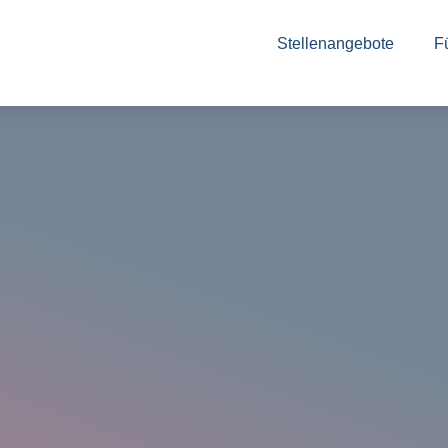
Stellenangebote
F
In
zu
au
An
Vo