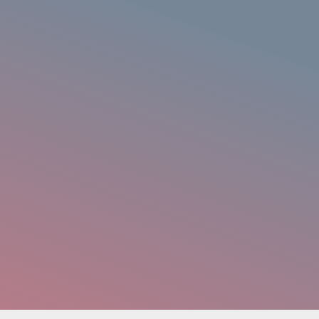
chname
*
ail-Adresse
*
lefon
*
hang
imum file size: 30 MB
ABSCHICKEN