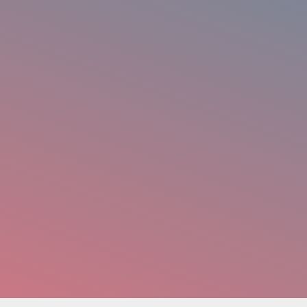
Na
Em
Te
An
Max