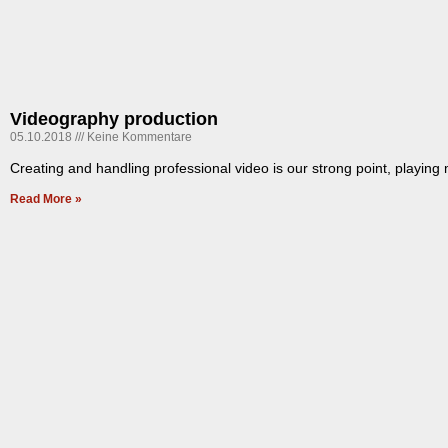
Videography production
05.10.2018
Keine Kommentare
Creating and handling professional video is our strong point, playing 
Read More »