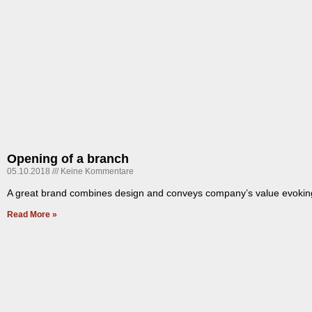
Opening of a branch
05.10.2018
Keine Kommentare
A great brand combines design and conveys company’s value evoking
Read More »